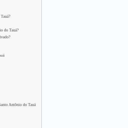
o Tauá?
io do Tauá?
ivado?
auá
 Santo Antônio do Tauá