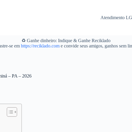
Atendimento L
♻️ Ganhe dinheiro: Indique & Ganhe Reciklado
stre-se em
https://reciklado.com
e convide seus amigos, ganhos sem lim
iminá – PA – 2026