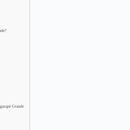
nde?
 Igarapé Grande