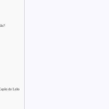
eão?
 Capão do Leão