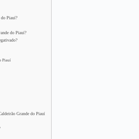
 do Piauí?
rande do Piauí?
egativado?
o Piauí
 Caldeirão Grande do Piauí
o