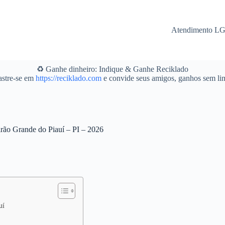
Atendimento L
♻️ Ganhe dinheiro: Indique & Ganhe Reciklado
stre-se em
https://reciklado.com
e convide seus amigos, ganhos sem lim
irão Grande do Piauí – PI – 2026
uí