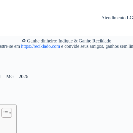
Atendimento L
♻️ Ganhe dinheiro: Indique & Ganhe Reciklado
stre-se em
https://reciklado.com
e convide seus amigos, ganhos sem lim
zal – MG – 2026