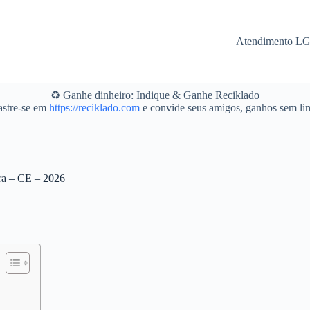
Atendimento L
♻️ Ganhe dinheiro: Indique & Ganhe Reciklado
stre-se em
https://reciklado.com
e convide seus amigos, ganhos sem lim
ara – CE – 2026