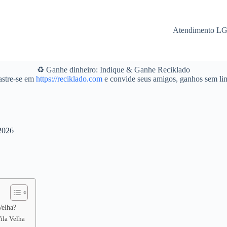
Atendimento L
♻️ Ganhe dinheiro: Indique & Ganhe Reciklado
stre-se em
https://reciklado.com
e convide seus amigos, ganhos sem lim
 2026
Velha?
Vila Velha