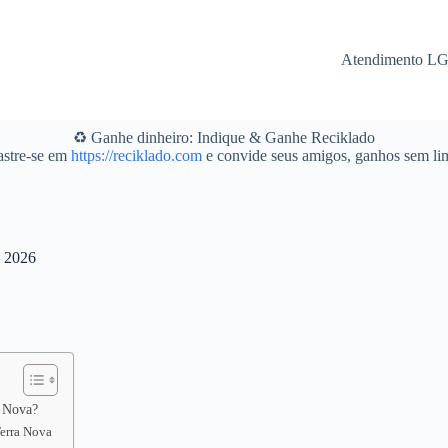
Atendimento L
♻️ Ganhe dinheiro: Indique & Ganhe Reciklado
stre-se em
https://reciklado.com
e convide seus amigos, ganhos sem lim
– 2026
a Nova?
Terra Nova