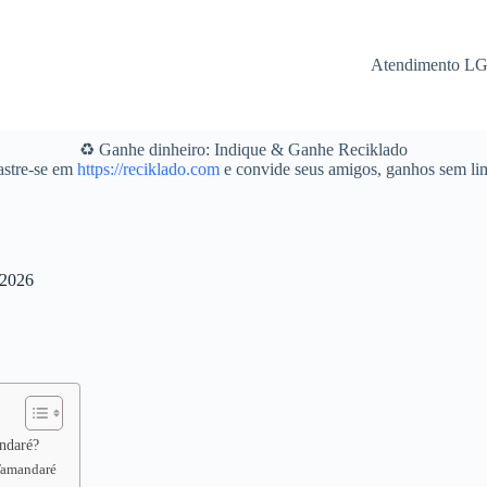
Atendimento L
♻️ Ganhe dinheiro: Indique & Ganhe Reciklado
stre-se em
https://reciklado.com
e convide seus amigos, ganhos sem lim
 2026
andaré?
 Tamandaré