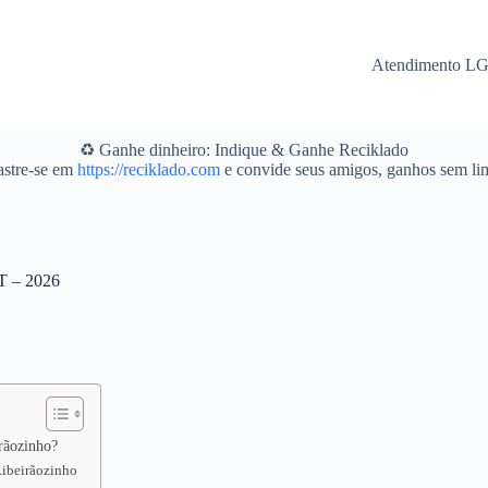
Atendimento L
♻️ Ganhe dinheiro: Indique & Ganhe Reciklado
stre-se em
https://reciklado.com
e convide seus amigos, ganhos sem lim
MT – 2026
rãozinho?
Ribeirãozinho