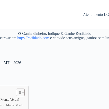
Atendimento L
♻️ Ganhe dinheiro: Indique & Ganhe Reciklado
stre-se em
https://reciklado.com
e convide seus amigos, ganhos sem lim
e – MT – 2026
a Monte Verde?
m Nova Monte Verde