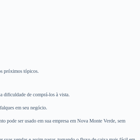
os próximos tópicos.
dificuldade de comprá-los à vista.
sfalques em seu negócio.
mento pode ser usado em sua empresa em Nova Monte Verde, sem
 suas vendas e assim pagar, tornando o fluxo de caixa mais fácil em