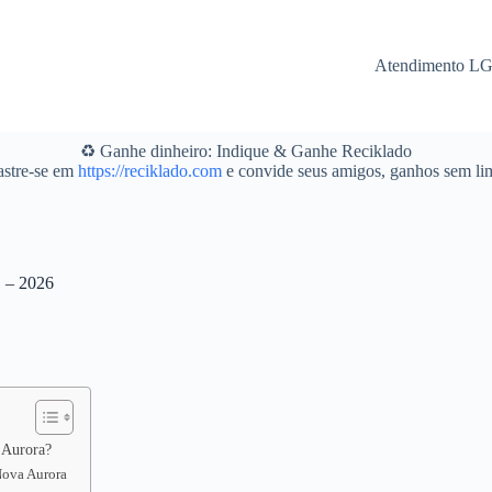
Atendimento L
♻️ Ganhe dinheiro: Indique & Ganhe Reciklado
stre-se em
https://reciklado.com
e convide seus amigos, ganhos sem lim
O – 2026
 Aurora?
 Nova Aurora