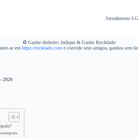
Atendimento L
♻️ Ganhe dinheiro: Indique & Ganhe Reciklado
stre-se em
https://reciklado.com
e convide seus amigos, ganhos sem lim
 – 2026
ópolis?
Josenópolis