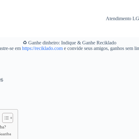
Atendimento L
♻️ Ganhe dinheiro: Indique & Ganhe Reciklado
stre-se em
https://reciklado.com
e convide seus amigos, ganhos sem lim
26
iba?
Guariba