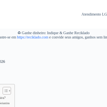
Atendimento L
♻️ Ganhe dinheiro: Indique & Ganhe Reciklado
stre-se em
https://reciklado.com
e convide seus amigos, ganhos sem lim
2026
ira?
Goianira