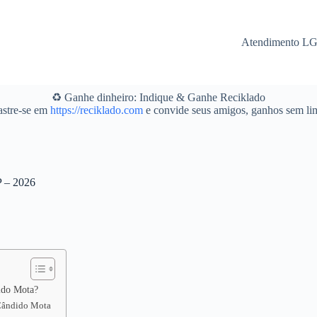
Atendimento L
♻️ Ganhe dinheiro: Indique & Ganhe Reciklado
stre-se em
https://reciklado.com
e convide seus amigos, ganhos sem lim
P – 2026
dido Mota?
 Cândido Mota