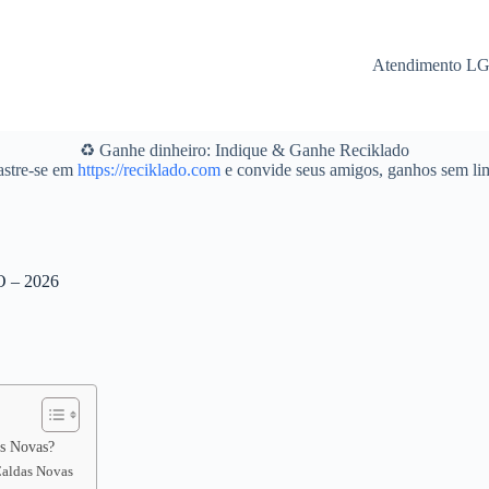
Atendimento L
♻️ Ganhe dinheiro: Indique & Ganhe Reciklado
stre-se em
https://reciklado.com
e convide seus amigos, ganhos sem lim
O – 2026
as Novas?
 Caldas Novas