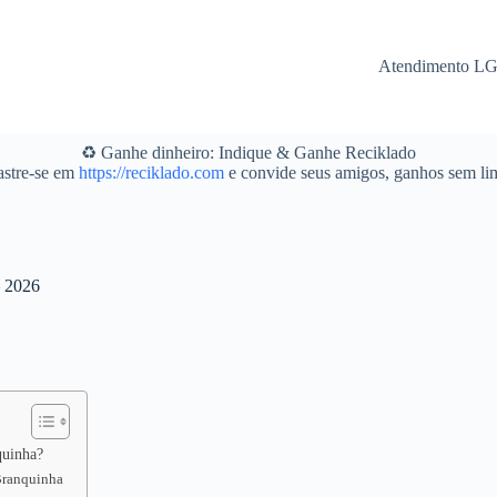
Atendimento L
♻️ Ganhe dinheiro: Indique & Ganhe Reciklado
stre-se em
https://reciklado.com
e convide seus amigos, ganhos sem lim
– 2026
quinha?
 Branquinha