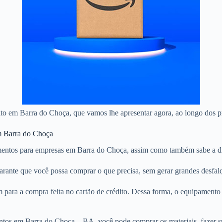
édito em Barra do Choça, que vamos lhe apresentar agora, ao longo dos 
em Barra do Choça
entos para empresas em Barra do Choça, assim como também sabe a dif
garante que você possa comprar o que precisa, sem gerar grandes desfa
 para a compra feita no cartão de crédito. Dessa forma, o equipament
ntos em Barra do Choça – BA, você pode comprar os materiais, fazer su