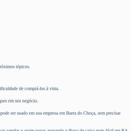
próximos tópicos.
iculdade de comprá-los à vista.
lques em seu negócio.
o pode ser usado em sua empresa em Barra do Choça, sem precisar
as vendas e assim pagar, tornando o fluxo de caixa mais fácil em BA.