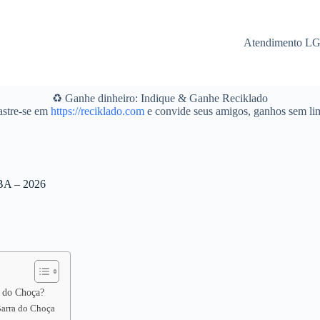
Atendimento L
♻️ Ganhe dinheiro: Indique & Ganhe Reciklado
stre-se em
https://reciklado.com
e convide seus amigos, ganhos sem lim
 BA – 2026
a do Choça?
 Barra do Choça